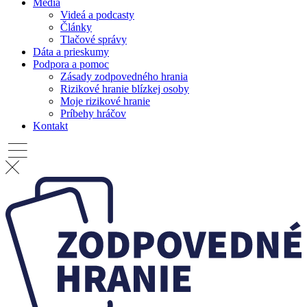
Média
Videá a podcasty
Články
Tlačové správy
Dáta a prieskumy
Podpora a pomoc
Zásady zodpovedného hrania
Rizikové hranie blízkej osoby
Moje rizikové hranie
Príbehy hráčov
Kontakt