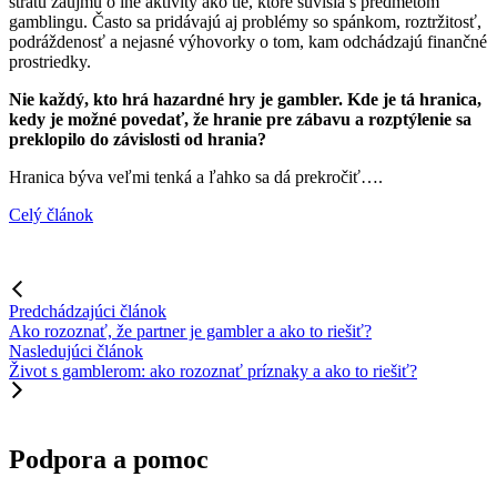
stratu záujmu o iné aktivity ako tie, ktoré súvisia s predmetom
gamblingu. Často sa pridávajú aj problémy so spánkom, roztržitosť,
podráždenosť a nejasné výhovorky o tom, kam odchádzajú finančné
prostriedky.
Nie každý, kto hrá hazardné hry je gambler. Kde je tá hranica,
kedy je možné povedať, že hranie pre zábavu a rozptýlenie sa
preklopilo do závislosti od hrania?
Hranica býva veľmi tenká a ľahko sa dá prekročiť….
Celý článok
Predchádzajúci článok
Ako rozoznať, že partner je gambler a ako to riešiť?
Nasledujúci článok
Život s gamblerom: ako rozoznať príznaky a ako to riešiť?
Podpora a pomoc