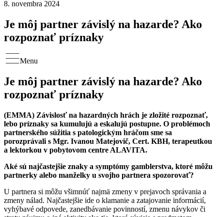
8. novembra 2024
Je môj partner závislý na hazarde? Ako
rozpoznať príznaky
Menu
Je môj partner závislý na hazarde? Ako
rozpoznať príznaky
(EMMA) Závislosť na hazardných hrách je zložité rozpoznať,
lebo príznaky sa kumulujú a eskalujú postupne. O problémoch
partnerského súžitia s patologickým hráčom sme sa
porozprávali s Mgr. Ivanou Matejovič, Cert. KBH, terapeutkou
a lektorkou v pobytovom centre ALAVITA.
Aké sú najčastejšie znaky a symptómy gamblerstva, ktoré môžu
partnerky alebo manželky u svojho partnera spozorovať?
U partnera si môžu všimnúť najmä zmeny v prejavoch správania a
zmeny nálad. Najčastejšie ide o klamanie a zatajovanie informácií,
vyhýbavé odpovede, zanedbávanie povinností, zmenu návykov či