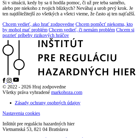
Si v situácii, kedy by sa ti hodila pomoc, či už pre teba samého,
alebo pre niekoho z tvojich blízkych?
Neváhaj a urob prvý krok. Je
ten najdôležitejší zo všetkých a všetci
vieme, že často aj ten najťažší.
Chcem vedieť, ako hrať zodpovedne
Chcem pomôcť niekomu, kto
by mohol mať problém
Chcem vedieť, či nemám problém
Chcem si
pozrieť príbehy rizikových hráčov
© 2022 - 2026 Hraj zodpovedne
Všetky práva vyhradené
markohoza.com
Zásady ochrany osobných údajov
Nastavenia cookies
Inštitút pre reguláciu hazardných hier
Vietnamská 53, 821 04 Bratislava