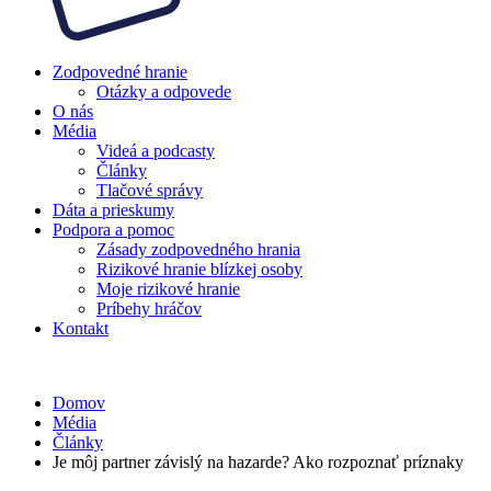
Zodpovedné hranie
Otázky a odpovede
O nás
Média
Videá a podcasty
Články
Tlačové správy
Dáta a prieskumy
Podpora a pomoc
Zásady zodpovedného hrania
Rizikové hranie blízkej osoby
Moje rizikové hranie
Príbehy hráčov
Kontakt
Domov
Média
Články
Je môj partner závislý na hazarde? Ako rozpoznať príznaky