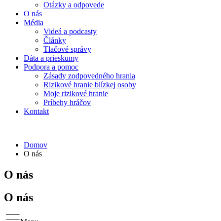
Otázky a odpovede
O nás
Média
Videá a podcasty
Články
Tlačové správy
Dáta a prieskumy
Podpora a pomoc
Zásady zodpovedného hrania
Rizikové hranie blízkej osoby
Moje rizikové hranie
Príbehy hráčov
Kontakt
Domov
O nás
O nás
O nás