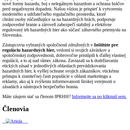
nové formy hazardu, boj s nelegálnym hazardom a ochrana hráčov
pred negatívnymi dopadmi. Našou víziou je prispieť k vytvoreniu
moderného a udržateľného regulačného prostredia, ktoré
chráni osoby zúčastňujúce sa na hazardných hrách, podporuje
zodpovedné hranie a zároveň zabezpečí stabilný a efektívne
regulovaný trh hazardných hier ako súčasť zábavného priemyslu na
Slovensku.
Zástupcovia vybraných spoločností združených v
Inštitúte pre
reguláciu hazardných hier,
vedomí si svojich záväzkov a
spoločenskej zodpovednosti, dobrovoľne pristúpili k ďalšej vlastnej
regulácii, a to aj nad rámec zákona. Zaviazali sa k dodržiavaniu
etických zásad v jednotlivých oblastiach prevádzkovania
hazardných hier, k vyššej ochrane svojich zákazníkov, etickému
prístupu k zraniteľnej časti populácie v oblasti marketingu a
reklamy, ako aj k zvýšeniu informovanosti širokej verejnosti o
zásadách a nástrojoch bezpečného hrania.
Máte záujem stať sa členom IPRHH?
Informujte sa po kliknutí sem.
Členovia