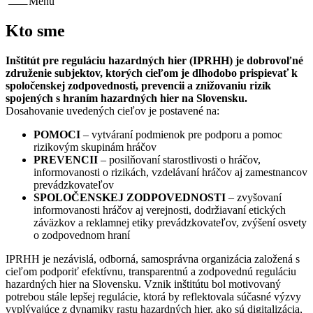
Menu
Kto sme
Inštitút pre reguláciu hazardných hier (IPRHH) je dobrovoľné
združenie subjektov, ktorých cieľom je dlhodobo prispievať k
spoločenskej zodpovednosti, prevencii a znižovaniu rizík
spojených s hraním hazardných hier na Slovensku.
Dosahovanie uvedených cieľov je postavené na:
POMOCI
– vytváraní podmienok pre podporu a pomoc
rizikovým skupinám hráčov
PREVENCII
– posilňovaní starostlivosti o hráčov,
informovanosti o rizikách, vzdelávaní hráčov aj zamestnancov
prevádzkovateľov
SPOLOČENSKEJ ZODPOVEDNOSTI
– zvyšovaní
informovanosti hráčov aj verejnosti, dodržiavaní etických
záväzkov a reklamnej etiky prevádzkovateľov, zvýšení osvety
o zodpovednom hraní
IPRHH je nezávislá, odborná, samosprávna organizácia založená s
cieľom podporiť efektívnu, transparentnú a zodpovednú reguláciu
hazardných hier na Slovensku. Vznik inštitútu bol motivovaný
potrebou stále lepšej regulácie, ktorá by reflektovala súčasné výzvy
vyplývajúce z dynamiky rastu hazardných hier, ako sú digitalizácia,