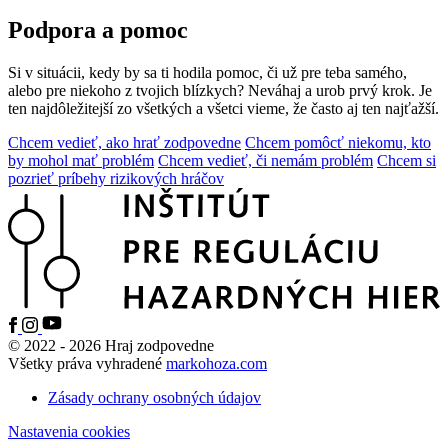
Podpora a pomoc
Si v situácii, kedy by sa ti hodila pomoc, či už pre teba samého,
alebo pre niekoho z tvojich blízkych?
Neváhaj a urob prvý krok. Je
ten najdôležitejší zo všetkých a všetci
vieme, že často aj ten najťažší.
Chcem vedieť, ako hrať zodpovedne
Chcem pomôcť niekomu, kto
by mohol mať problém
Chcem vedieť, či nemám problém
Chcem si
pozrieť príbehy rizikových hráčov
© 2022 - 2026 Hraj zodpovedne
Všetky práva vyhradené
markohoza.com
Zásady ochrany osobných údajov
Nastavenia cookies