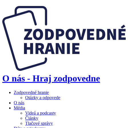
O nás - Hraj zodpovedne
Zodpovedné hranie
Otázky a odpovede
O nás
Média
Videá a podcasty
Články
Tlačové správy