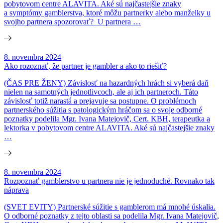
pobytovom centre ALAVITA. Aké sú najčastejšie znaky
a symptómy gamblerstva, ktoré môžu partnerky alebo manželky u
svojho partnera spozorovať? U partnera …
8. novembra 2024
Ako rozoznať, že partner je gambler a ako to riešiť?
(ČAS PRE ŽENY) Závislosť na hazardných hrách si vyberá daň
nielen na samotných jednotlivcoch, ale aj ich partneroch. Táto
závislosť totiž narastá a prejavuje sa postupne. O problémoch
partnerského súžitia s patologickým hráčom sa o svoje odborné
poznatky podelila Mgr. Ivana Matejovič, Cert. KBH, terapeutka a
lektorka v pobytovom centre ALAVITA. Aké sú najčastejšie znaky
…
8. novembra 2024
Rozpoznať gamblerstvo u partnera nie je jednoduché. Rovnako tak
náprava
(SVET EVITY) Partnerské súžitie s gamblerom má mnohé úskalia.
O odborné poznatky z tejto oblasti sa podelila Mgr. Ivana Matejovič,