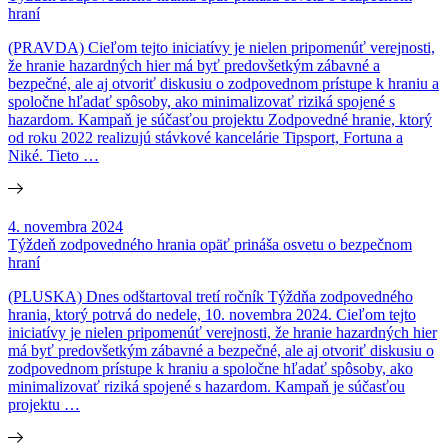
hraní
(PRAVDA) Cieľom tejto iniciatívy je nielen pripomenúť verejnosti,
že hranie hazardných hier má byť predovšetkým zábavné a
bezpečné, ale aj otvoriť diskusiu o zodpovednom prístupe k hraniu a
spoločne hľadať spôsoby, ako minimalizovať riziká spojené s
hazardom. Kampaň je súčasťou projektu Zodpovedné hranie, ktorý
od roku 2022 realizujú stávkové kancelárie Tipsport, Fortuna a
Niké. Tieto …
4. novembra 2024
Týždeň zodpovedného hrania opäť prináša osvetu o bezpečnom
hraní
(PLUSKA) Dnes odštartoval tretí ročník Týždňa zodpovedného
hrania, ktorý potrvá do nedele, 10. novembra 2024. Cieľom tejto
iniciatívy je nielen pripomenúť verejnosti, že hranie hazardných hier
má byť predovšetkým zábavné a bezpečné, ale aj otvoriť diskusiu o
zodpovednom prístupe k hraniu a spoločne hľadať spôsoby, ako
minimalizovať riziká spojené s hazardom. Kampaň je súčasťou
projektu …