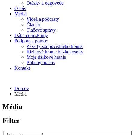
Otázky a odpovede
O nás
Média
Videá a podcasty
Články
Tlačové správy
Dáta a prieskumy
Podpora a pomoc
Zásady zodpovedného hrania
Rizikové hranie blízkej osoby
Moje rizikové hranie
Príbehy hráčov
Kontakt
Domov
Média
Média
Filter