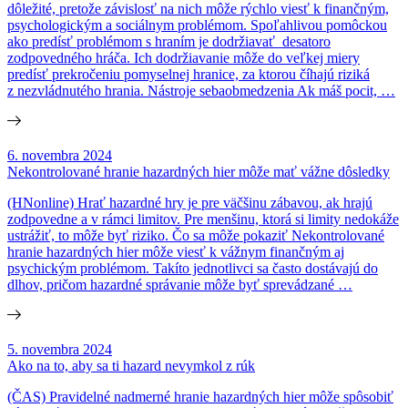
dôležité, pretože závislosť na nich môže rýchlo viesť k finančným,
psychologickým a sociálnym problémom. Spoľahlivou pomôckou
ako predísť problémom s hraním je dodržiavať desatoro
zodpovedného hráča. Ich dodržiavanie môže do veľkej miery
predísť prekročeniu pomyselnej hranice, za ktorou číhajú riziká
z nezvládnutého hrania. Nástroje sebaobmedzenia Ak máš pocit, …
6. novembra 2024
Nekontrolované hranie hazardných hier môže mať vážne dôsledky
(HNonline) Hrať hazardné hry je pre väčšinu zábavou, ak hrajú
zodpovedne a v rámci limitov. Pre menšinu, ktorá si limity nedokáže
ustrážiť, to môže byť riziko. Čo sa môže pokaziť Nekontrolované
hranie hazardných hier môže viesť k vážnym finančným aj
psychickým problémom. Takíto jednotlivci sa často dostávajú do
dlhov, pričom hazardné správanie môže byť sprevádzané …
5. novembra 2024
Ako na to, aby sa ti hazard nevymkol z rúk
(ČAS) Pravidelné nadmerné hranie hazardných hier môže spôsobiť