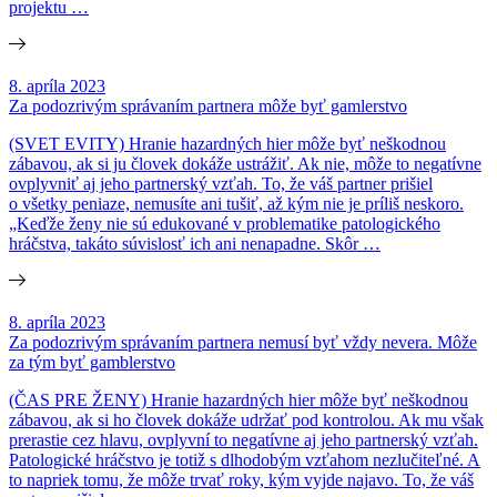
projektu …
8. apríla 2023
Za podozrivým správaním partnera môže byť gamlerstvo
(SVET EVITY) Hranie hazardných hier môže byť neškodnou
zábavou, ak si ju človek dokáže ustrážiť. Ak nie, môže to negatívne
ovplyvniť aj jeho partnerský vzťah. To, že váš partner prišiel
o všetky peniaze, nemusíte ani tušiť, až kým nie je príliš neskoro.
„Keďže ženy nie sú edukované v problematike patologického
hráčstva, takáto súvislosť ich ani nenapadne. Skôr …
8. apríla 2023
Za podozrivým správaním partnera nemusí byť vždy nevera. Môže
za tým byť gamblerstvo
(ČAS PRE ŽENY) Hranie hazardných hier môže byť neškodnou
zábavou, ak si ho človek dokáže udržať pod kontrolou. Ak mu však
prerastie cez hlavu, ovplyvní to negatívne aj jeho partnerský vzťah.
Patologické hráčstvo je totiž s dlhodobým vzťahom nezlučiteľné. A
to napriek tomu, že môže trvať roky, kým vyjde najavo. To, že váš