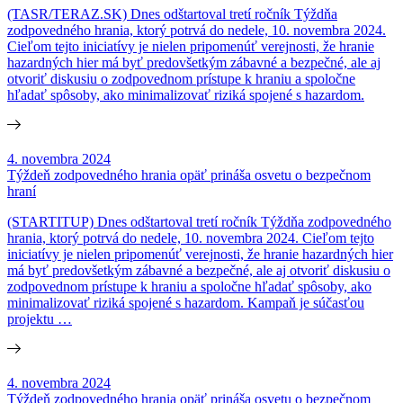
(TASR/TERAZ.SK) Dnes odštartoval tretí ročník Týždňa
zodpovedného hrania, ktorý potrvá do nedele, 10. novembra 2024.
Cieľom tejto iniciatívy je nielen pripomenúť verejnosti, že hranie
hazardných hier má byť predovšetkým zábavné a bezpečné, ale aj
otvoriť diskusiu o zodpovednom prístupe k hraniu a spoločne
hľadať spôsoby, ako minimalizovať riziká spojené s hazardom.
4. novembra 2024
Týždeň zodpovedného hrania opäť prináša osvetu o bezpečnom
hraní
(STARTITUP) Dnes odštartoval tretí ročník Týždňa zodpovedného
hrania, ktorý potrvá do nedele, 10. novembra 2024. Cieľom tejto
iniciatívy je nielen pripomenúť verejnosti, že hranie hazardných hier
má byť predovšetkým zábavné a bezpečné, ale aj otvoriť diskusiu o
zodpovednom prístupe k hraniu a spoločne hľadať spôsoby, ako
minimalizovať riziká spojené s hazardom. Kampaň je súčasťou
projektu …
4. novembra 2024
Týždeň zodpovedného hrania opäť prináša osvetu o bezpečnom