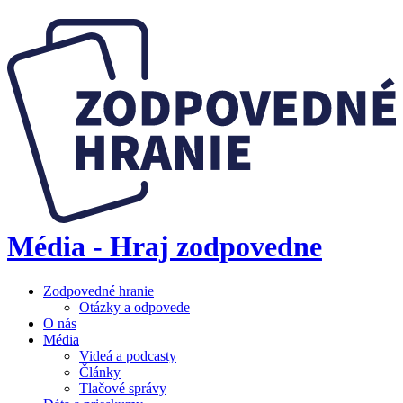
Média - Hraj zodpovedne
Zodpovedné hranie
Otázky a odpovede
O nás
Média
Videá a podcasty
Články
Tlačové správy