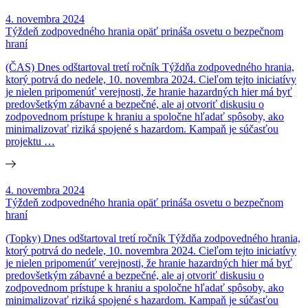
4. novembra 2024
Týždeň zodpovedného hrania opäť prináša osvetu o bezpečnom
hraní
(ČAS) Dnes odštartoval tretí ročník Týždňa zodpovedného hrania,
ktorý potrvá do nedele, 10. novembra 2024. Cieľom tejto iniciatívy
je nielen pripomenúť verejnosti, že hranie hazardných hier má byť
predovšetkým zábavné a bezpečné, ale aj otvoriť diskusiu o
zodpovednom prístupe k hraniu a spoločne hľadať spôsoby, ako
minimalizovať riziká spojené s hazardom. Kampaň je súčasťou
projektu …
4. novembra 2024
Týždeň zodpovedného hrania opäť prináša osvetu o bezpečnom
hraní
(Topky) Dnes odštartoval tretí ročník Týždňa zodpovedného hrania,
ktorý potrvá do nedele, 10. novembra 2024. Cieľom tejto iniciatívy
je nielen pripomenúť verejnosti, že hranie hazardných hier má byť
predovšetkým zábavné a bezpečné, ale aj otvoriť diskusiu o
zodpovednom prístupe k hraniu a spoločne hľadať spôsoby, ako
minimalizovať riziká spojené s hazardom. Kampaň je súčasťou