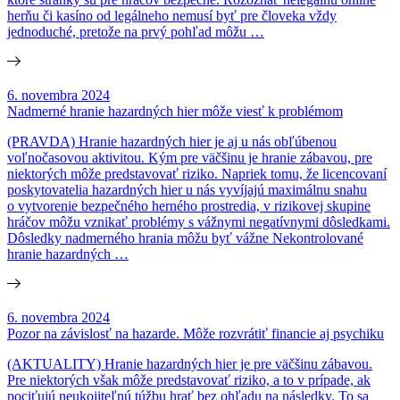
herňu či kasíno od legálneho nemusí byť pre človeka vždy
jednoduché, pretože na prvý pohľad môžu …
6. novembra 2024
Nadmerné hranie hazardných hier môže viesť k problémom
(PRAVDA) Hranie hazardných hier je aj u nás obľúbenou
voľnočasovou aktivitou. Kým pre väčšinu je hranie zábavou, pre
niektorých môže predstavovať riziko. Napriek tomu, že licencovaní
poskytovatelia hazardných hier u nás vyvíjajú maximálnu snahu
o vytvorenie bezpečného herného prostredia, v rizikovej skupine
hráčov môžu vznikať problémy s vážnymi negatívnymi dôsledkami.
Dôsledky nadmerného hrania môžu byť vážne Nekontrolované
hranie hazardných …
6. novembra 2024
Pozor na závislosť na hazarde. Môže rozvrátiť financie aj psychiku
(AKTUALITY) Hranie hazardných hier je pre väčšinu zábavou.
Pre niektorých však môže predstavovať riziko, a to v prípade, ak
pociťujú neukojiteľnú túžbu hrať bez ohľadu na následky. To sa