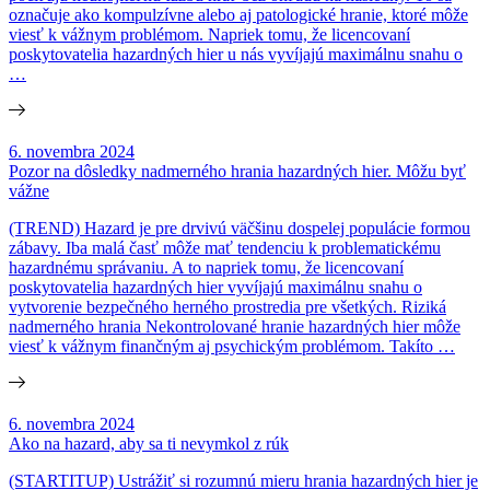
označuje ako kompulzívne alebo aj patologické hranie, ktoré môže
viesť k vážnym problémom. Napriek tomu, že licencovaní
poskytovatelia hazardných hier u nás vyvíjajú maximálnu snahu o
…
6. novembra 2024
Pozor na dôsledky nadmerného hrania hazardných hier. Môžu byť
vážne
(TREND) Hazard je pre drvivú väčšinu dospelej populácie formou
zábavy. Iba malá časť môže mať tendenciu k problematickému
hazardnému správaniu. A to napriek tomu, že licencovaní
poskytovatelia hazardných hier vyvíjajú maximálnu snahu o
vytvorenie bezpečného herného prostredia pre všetkých. Riziká
nadmerného hrania Nekontrolované hranie hazardných hier môže
viesť k vážnym finančným aj psychickým problémom. Takíto …
6. novembra 2024
Ako na hazard, aby sa ti nevymkol z rúk
(STARTITUP) Ustrážiť si rozumnú mieru hrania hazardných hier je