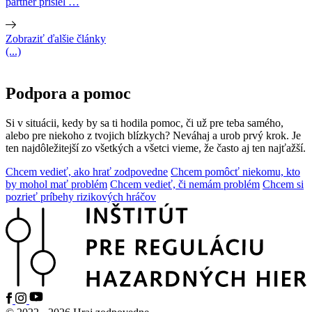
partner prišiel …
Zobraziť ďalšie články
(...)
Podpora a pomoc
Si v situácii, kedy by sa ti hodila pomoc, či už pre teba samého,
alebo pre niekoho z tvojich blízkych?
Neváhaj a urob prvý krok. Je
ten najdôležitejší zo všetkých a všetci
vieme, že často aj ten najťažší.
Chcem vedieť, ako hrať zodpovedne
Chcem pomôcť niekomu, kto
by mohol mať problém
Chcem vedieť, či nemám problém
Chcem si
pozrieť príbehy rizikových hráčov