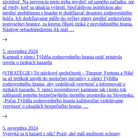
závislosť. Na prevenciu preto treba myslieť od samého začiatku, nie
až vtedy, keď sa situácia vyhrotí. Spoľahlivou pomôckou ako
predísť problémom s hraním je dodržiavať desatoro zodpovedného
hráča. Ich dodržiavanie môže do veľkej miery predísť prekročeniu
pomyselnej hranice, za ktorou číhajú riziká z nezvládnutého hrania.
Nástroje sebaobmedzenia Ak máš …
5. novembra 2024
Kampaň v rámci Týždňa zodpovedného hrania opäť priniesla
osvetu o rizikách hazardu
(STRATÉGIE) Tri stávkové spoločnosti – Tipsport, Fortuna a Niké
sa už tretíkrát spojili do spoločnej iniciatívy v rámci Týždňa
zodpovedného hrania, aby vzdelávali verejnosť a informovali o
rizikách hazardu. V rámci novembrovej kampane tak i tento rok
zdôraznili potrebu bezpečnejšieho herného prostredia na Slovensku.
„Počas Týždňa zodpovedného hrania každoročne vzdelávame
verejnosť o zásadách bezpečného hrania, …
5. novembra 2024
Vymyká sa ti hazard z rúk? Pozri, aké máš možnosti ochrany