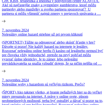
Cert. KBH, terapeutka a lektorka v pobytovom centre ALAVITA.
Aké sú najčastejšie znaky a symptómy gamblerstva, ktoré môžu
partnerky alebo manželky u svojho partnera spozorovať? U
partnera si môžu všimnúť najmä zmeny v prejavoch správania a …
7. novembra 2024
Nelegálny online hazard striehne už pri prvom kliknutí
(SPORTNET) Túžite sa odreagovať alebo skúsiť šťastie v hre?
Dávajte si pozor! Nie každý hazard na internete je legálny.
Rozoznať nelegálnu online herňu či kasíno od legálneho nemusí byť
pre človeka vždy jednoduché, pretože na prvý pohľad môžu
vyzerať úplne identicky. Je to zámer, lebo nelegálni
prevádzkovatelia sa snažia vzbudiť dojem, že sa ničím nelíšia od …
7. novembra 2024
Nelegálne weby s hazardom sú veľkým rizikom. Prečo?
(ŠPORT) Ako takmer všetko, aj hranie peňažných hier sa do veľkej
miery presunulo na internet. A práve v online svete, plnom
neobmedzených možností, treba byť ostražitý a dávať si pozor na to,
ktoré stránky sú pre hráčov bezpečné. Rozoznať nelegálnu online