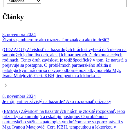
Články
8. novembra 2024
Život s gamblerom: ako rozoznať príznaky a ako to riešiť?
(ODZADU) Závislosť na hazardných hrách si vyberá daň nielen na
samotných jednotlivcoch, ale aj ich partneroch, či dokonca celých
rodinách. Tento druh závislosti je totiž špecifický v tom, že narastá a
prejavuje sa postupne. O problémoch partnerského súžitia s
patologickým hráčom sa o svoje odborné poznatky podelila Mgr.
Ivana Matejovič, Cert. KBH, terapeutka a lektorka …
8. novembra 2024
Je môj partner závislý na hazarde? Ako rozpoznať príznaky
(EMMA) Závislosť na hazardných hrách je zložité rozpoznať, lebo
príznaky sa kumulujú a eskalujú postupne. O problémoch
partnerského súžitia s patologickým hráčom sme sa porozprávali s
Mgr. Ivanou Matejovič, Cert. KBH, terapeutkou a lektorkou v