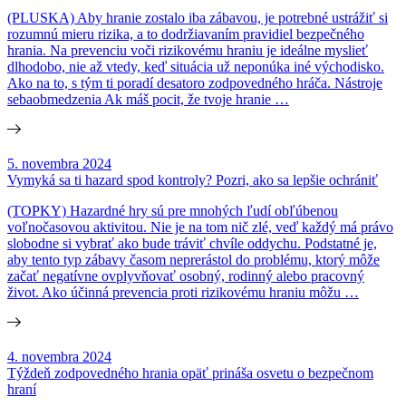
(PLUSKA) Aby hranie zostalo iba zábavou, je potrebné ustrážiť si
rozumnú mieru rizika, a to dodržiavaním pravidiel bezpečného
hrania. Na prevenciu voči rizikovému hraniu je ideálne myslieť
dlhodobo, nie až vtedy, keď situácia už neponúka iné východisko.
Ako na to, s tým ti poradí desatoro zodpovedného hráča. Nástroje
sebaobmedzenia Ak máš pocit, že tvoje hranie …
5. novembra 2024
Vymyká sa ti hazard spod kontroly? Pozri, ako sa lepšie ochrániť
(TOPKY) Hazardné hry sú pre mnohých ľudí obľúbenou
voľnočasovou aktivitou. Nie je na tom nič zlé, veď každý má právo
slobodne si vybrať ako bude tráviť chvíle oddychu. Podstatné je,
aby tento typ zábavy časom neprerástol do problému, ktorý môže
začať negatívne ovplyvňovať osobný, rodinný alebo pracovný
život. Ako účinná prevencia proti rizikovému hraniu môžu …
4. novembra 2024
Týždeň zodpovedného hrania opäť prináša osvetu o bezpečnom
hraní