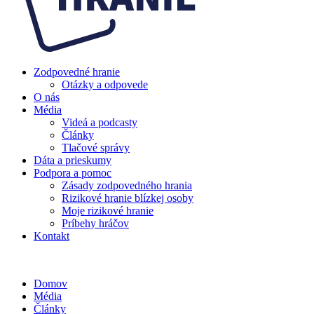
Zodpovedné hranie
Otázky a odpovede
O nás
Média
Videá a podcasty
Články
Tlačové správy
Dáta a prieskumy
Podpora a pomoc
Zásady zodpovedného hrania
Rizikové hranie blízkej osoby
Moje rizikové hranie
Príbehy hráčov
Kontakt
Domov
Média
Články