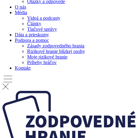
Otázky a odpovede
O nás
Média
Videá a podcasty
Články
Tlačové správy
Dáta a prieskumy
Podpora a pomoc
Zásady zodpovedného hrania
Rizikové hranie blízkej osoby
Moje rizikové hranie
Príbehy hráčov
Kontakt