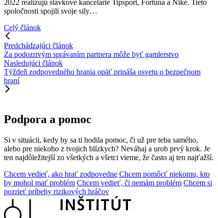
2022 realizujú stávkové kancelárie Tipsport, Fortuna a Niké. Tieto
spoločnosti spojili svoje sily…
Celý článok
Predchádzajúci článok
Za podozrivým správaním partnera môže byť gamlerstvo
Nasledujúci článok
Týždeň zodpovedného hrania opäť prináša osvetu o bezpečnom
hraní
Podpora a pomoc
Si v situácii, kedy by sa ti hodila pomoc, či už pre teba samého,
alebo pre niekoho z tvojich blízkych?
Neváhaj a urob prvý krok. Je
ten najdôležitejší zo všetkých a všetci
vieme, že často aj ten najťažší.
Chcem vedieť, ako hrať zodpovedne
Chcem pomôcť niekomu, kto
by mohol mať problém
Chcem vedieť, či nemám problém
Chcem si
pozrieť príbehy rizikových hráčov