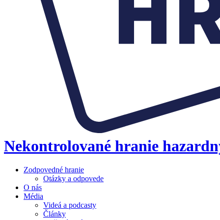
Nekontrolované hranie hazardn
Zodpovedné hranie
Otázky a odpovede
O nás
Média
Videá a podcasty
Články