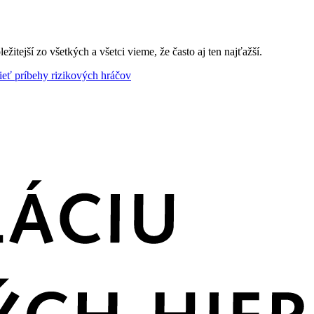
ežitejší zo všetkých a všetci
vieme, že často aj ten najťažší.
ieť príbehy rizikových hráčov