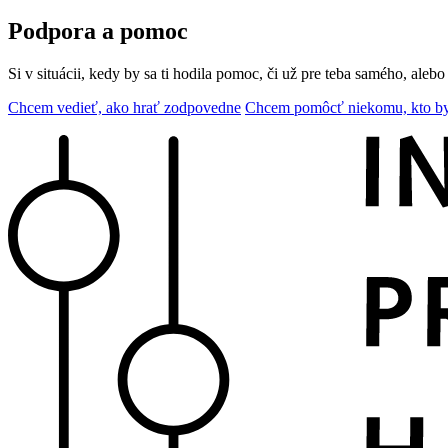
Podpora a pomoc
Si v situácii, kedy by sa ti hodila pomoc, či už pre teba samého, aleb
Chcem vedieť, ako hrať zodpovedne
Chcem pomôcť niekomu, kto b