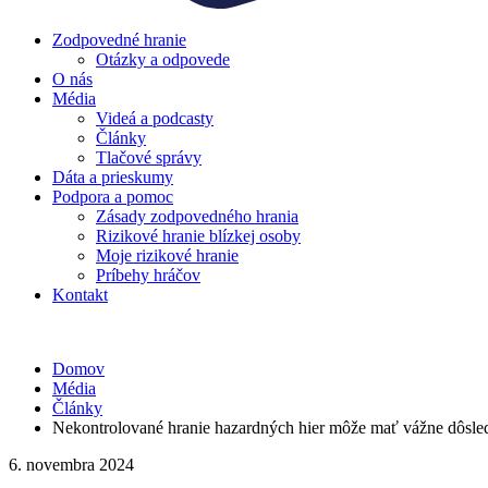
Zodpovedné hranie
Otázky a odpovede
O nás
Média
Videá a podcasty
Články
Tlačové správy
Dáta a prieskumy
Podpora a pomoc
Zásady zodpovedného hrania
Rizikové hranie blízkej osoby
Moje rizikové hranie
Príbehy hráčov
Kontakt
Domov
Média
Články
Nekontrolované hranie hazardných hier môže mať vážne dôsle
6. novembra 2024