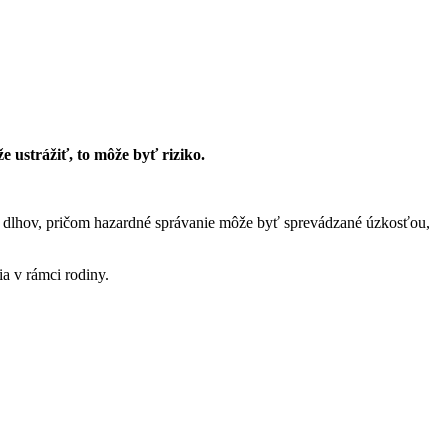
 ustrážiť, to môže byť riziko.
o dlhov, pričom hazardné správanie môže byť sprevádzané úzkosťou,
a v rámci rodiny.