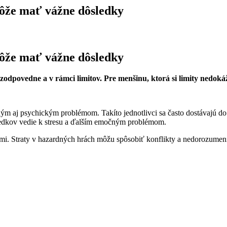
ôže mať vážne dôsledky
ôže mať vážne dôsledky
dpovedne a v rámci limitov. Pre menšinu, ktorá si limity nedokáže
ým aj psychickým problémom. Takíto jednotlivci sa často dostávajú d
riedkov vedie k stresu a ďalším emočným problémom.
mi. Straty v hazardných hrách môžu spôsobiť konflikty a nedorozumeni