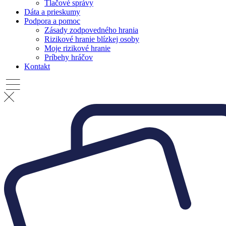
Tlačové správy
Dáta a prieskumy
Podpora a pomoc
Zásady zodpovedného hrania
Rizikové hranie blízkej osoby
Moje rizikové hranie
Príbehy hráčov
Kontakt