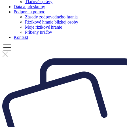
Tlačové správy
Dáta a prieskumy
Podpora a pomoc
Zásady zodpovedného hrania
Rizikové hranie blízkej osoby
Moje rizikové hranie
Príbehy hráčov
Kontakt