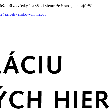
ežitejší zo všetkých a všetci
vieme, že často aj ten najťažší.
ieť príbehy rizikových hráčov