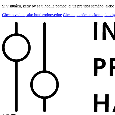
Si v situácii, kedy by sa ti hodila pomoc, či už pre teba samého, aleb
Chcem vedieť, ako hrať zodpovedne
Chcem pomôcť niekomu, kto b