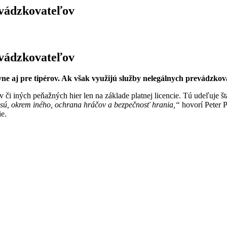
evádzkovateľov
evádzkovateľov
vne aj pre tipérov. Ak však využijú služby nelegálnych prevádzkov
či iných peňažných hier len na základe platnej licencie. Tú udeľuje
ú, okrem iného, ochrana hráčov a bezpečnosť hrania,“
hovorí Peter P
ie.