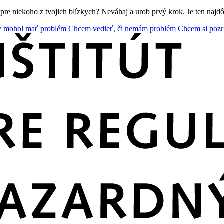
o pre niekoho z tvojich blízkych?
Neváhaj a urob prvý krok. Je ten najdôl
y mohol mať problém
Chcem vedieť, či nemám problém
Chcem si pozr