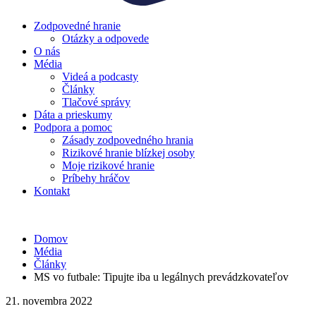
Zodpovedné hranie
Otázky a odpovede
O nás
Média
Videá a podcasty
Články
Tlačové správy
Dáta a prieskumy
Podpora a pomoc
Zásady zodpovedného hrania
Rizikové hranie blízkej osoby
Moje rizikové hranie
Príbehy hráčov
Kontakt
Domov
Média
Články
MS vo futbale: Tipujte iba u legálnych prevádzkovateľov
21. novembra 2022