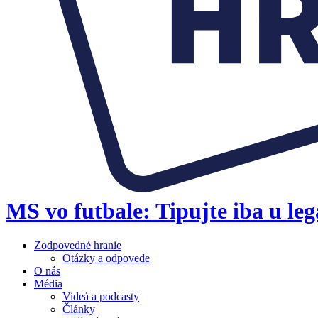
MS vo futbale: Tipujte iba u l
Zodpovedné hranie
Otázky a odpovede
O nás
Média
Videá a podcasty
Články