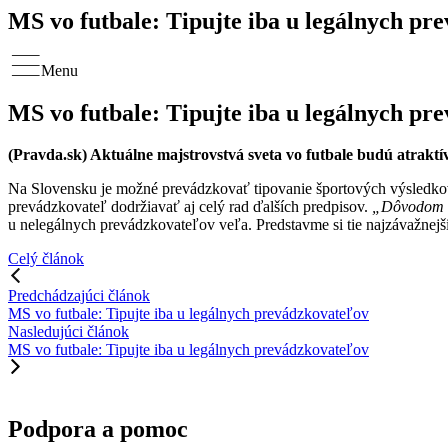
MS vo futbale: Tipujte iba u legálnych pr
Menu
MS vo futbale: Tipujte iba u legálnych pr
(Pravda.sk) Aktuálne majstrovstvá sveta vo futbale budú atraktí
Na Slovensku je možné prevádzkovať tipovanie športových výsledkov 
prevádzkovateľ dodržiavať aj celý rad ďalších predpisov.
„Dôvodom s
u nelegálnych prevádzkovateľov veľa. Predstavme si tie najzávažnejš
Celý článok
Predchádzajúci článok
MS vo futbale: Tipujte iba u legálnych prevádzkovateľov
Nasledujúci článok
MS vo futbale: Tipujte iba u legálnych prevádzkovateľov
Podpora a pomoc