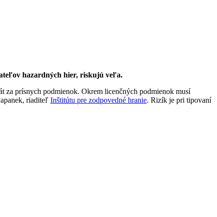
ateľov hazardných hier, riskujú veľa.
 štát za prísnych podmienok. Okrem licenčných podmienok musí
apanek, riaditeľ
Inštitútu pre zodpovedné hranie
. Rizík je pri tipovaní